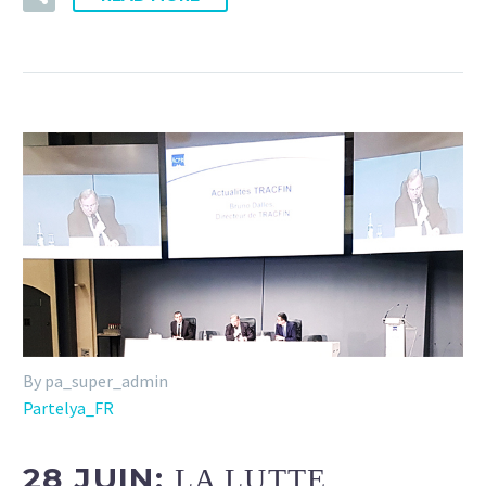
By pa_super_admin
Partelya_FR
28 JUIN:
LA LUTTE