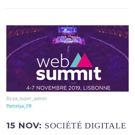
By pa_super_admin
Partelya_FR
15 NOV:
SOCIÉTÉ DIGITALE