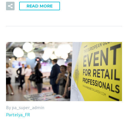
READ MORE
By pa_super_admin
Partelya_FR