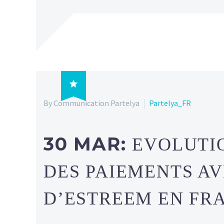

By Communication Partelya
Partelya_FR
30 MAR:
EVOLUTI
DES PAIEMENTS A
D’ESTREEM EN FR