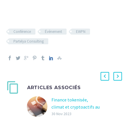
Conférence
Événement
EWPN
Partelya Consulting
ARTICLES ASSOCIÉS
Finance tokenisée,
climat et cryptoactifs au
cœur du Forum Fintech
30 Nov 2023
ACPR AMF 2023