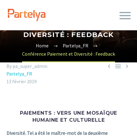
CONFÉRENCE PAIEMENT ET
DIVERSITÉ : FEEDBACK
Home
Partelya_FR
Conférence Paiement et Diversité : Feedback



By pa_super_admin
Partelya_FR
13 février 2019
PAIEMENTS : VERS UNE MOSAÏQUE
HUMAINE ET CULTURELLE
Diversité. Tel a été le maître-mot de la deuxième