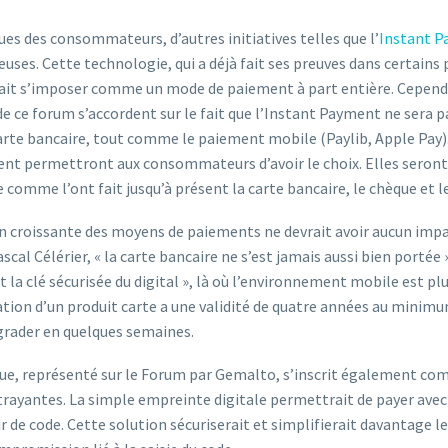
ues des consommateurs, d’autres initiatives telles que l’
Instant 
ses. Cette technologie, qui a déjà fait ses preuves dans certains p
it s’imposer comme un mode de paiement à part entière. Cependa
de ce forum s’accordent sur le fait que l’Instant Payment ne sera p
rte bancaire, tout comme le paiement mobile (Paylib, Apple Pay).
nt permettront aux consommateurs d’avoir le choix. Elles seron
omme l’ont fait jusqu’à présent la carte bancaire, le chèque et l
tion croissante des moyens de paiements ne devrait avoir aucun impa
scal Célérier, « la carte bancaire ne s’est jamais aussi bien portée ».
st la clé sécurisée du digital », là où l’environnement mobile est p
ication d’un produit carte a une validité de quatre années au minimu
égrader en quelques semaines.
e, représenté sur le Forum par Gemalto, s’inscrit également co
trayantes. La simple empreinte digitale permettrait de payer avec
ir de code. Cette solution sécuriserait et simplifierait davantage 