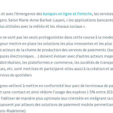
 et avec l’émergence des
banques en ligne et Fintechs
, les servic
ers. Selon Marie-Anne Barbat-Layani, « les applications bancaires
lus utilisées avec la météo et les réseaux sociaux ».
 ne sont pas les seuls protagonistes dans cette course à la mod
 pour mettre en place les solutions les plus innovantes et les plu
 acteurs de la chaine de production des services de paiements (ba
 puces électroniques…) doivent évoluer avec d’autres acteurs maje
distribution, les plateformes e-commerce, les sociétés de transpo
es, etc. sont motrices et participent-elles aussi à la création et 
rvices du quotidien.
eignes veillent à mettre en conformité leur parc de terminaux de 
sans-contact et ainsi réduire l’usage des espèces (-5% entre 2016
idéliser de manière plus optimale leur clientèle en intégrant la ca
roposent par ailleurs des solutions de paiement mobile permettant
aris-Madeleine).