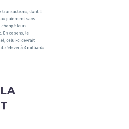
e transactions, dont 1
és au paiement sans
t changé leurs
 En ce sens, le
l, celui-ci devrait
 s’élever à 3 milliards
 LA
NT