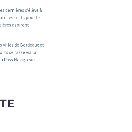
es dernières s’élève à
uté les tests pour le
tières aspirent
es villes de Bordeaux et
rts se fasse via la
du Pass Navigo sur
RTE