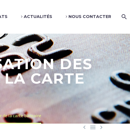
ATS
ACTUALITÉS
NOUS CONTACTER
SATION DES
 LA CARTE
 de la carte bancaire


