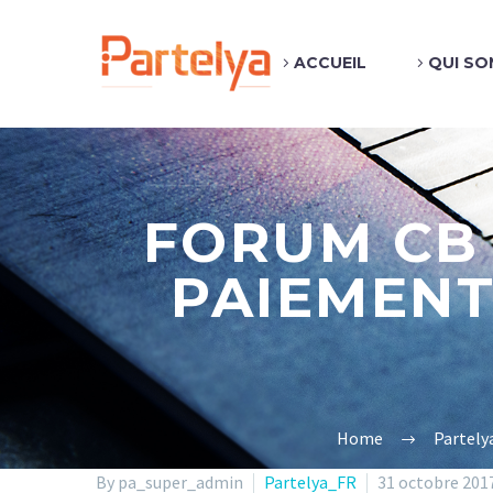
ACCUEIL
QUI SO
FORUM CB 
PAIEMENT
Home
Partely
By pa_super_admin
Partelya_FR
31 octobre 201