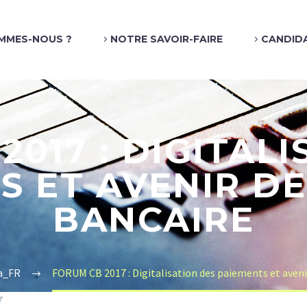
MMES-NOUS ?
NOTRE SAVOIR-FAIRE
CANDID
2017 : DIGITALI
S ET AVENIR DE
BANCAIRE
a_FR
FORUM CB 2017 : Digitalisation des paiements et avenir
7