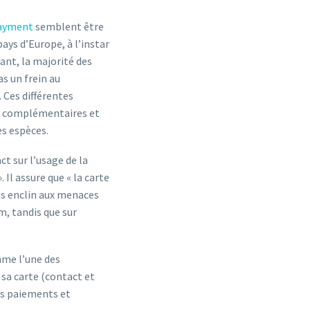
Payment
semblent être
ays d’Europe, à l’instar
nt, la majorité des
as un frein au
 Ces différentes
t complémentaires et
es espèces.
ct sur l’usage de la
 Il assure que « la carte
lus enclin aux menaces
m, tandis que sur
mme l’une des
 sa carte (contact et
les paiements et