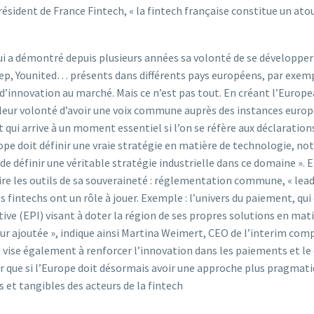
résident de France Fintech, « la fintech française constitue un ato
 qui a démontré depuis plusieurs années sa volonté de se développe
 Younited… présents dans différents pays européens, par exemple)
’innovation au marché. Mais ce n’est pas tout. En créant l’Europea
leur volonté d’avoir une voix commune auprès des instances europé
 qui arrive à un moment essentiel si l’on se réfère aux déclarati
urope doit définir une vraie stratégie en matière de technologie, n
 de définir une véritable stratégie industrielle dans ce domaine ». 
ruire les outils de sa souveraineté : réglementation commune, « le
 fintechs ont un rôle à jouer. Exemple : l’univers du paiement, qu
ive (EPI) visant à doter la région de ses propres solutions en mati
aleur ajoutée », indique ainsi Martina Weimert, CEO de l’interim comp
t vise également à renforcer l’innovation dans les paiements et le 
 que si l’Europe doit désormais avoir une approche plus pragmatiq
s et tangibles des acteurs de la fintech