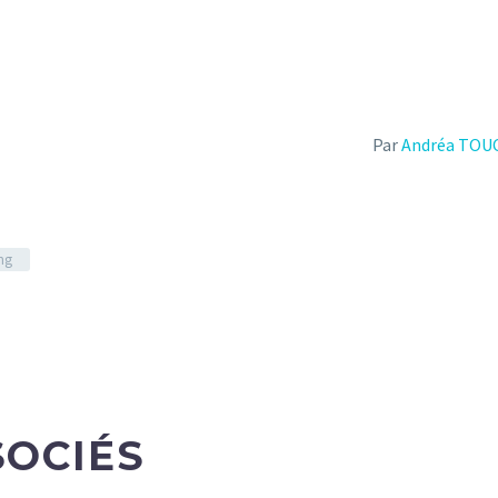
Par
Andréa TOU
ng
SOCIÉS