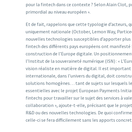
pour la fintech dans ce contexte ? Selon Alain Clot, p
primordial au niveau européen ».
Et de fait, rappelons que cette typologie d’acteurs,
uniquement nationale (October, Lemon Way, Particeep,
nouvelles technologies susceptibles d’apporter plus d
fintech des différents pays européens ont manifesté 
construction de l’Europe digitale. Un positionnement
l’Institut de la souveraineté numérique (ISN) : « L’E
vision réaliste en matière de digital. Il est important
internationale, dans l’univers du digital, doit const
solutions homogènes… tant de sujets sur lesquels les
essentielles avec le projet European Payments Initiat
fintechs pour travailler sur le sujet des services à v
collaboration », ajoute-t-elle, précisant que le proje
R&D ou des nouvelles technologies. De quoi confirmer
celle-ci se fera difficilement sans les apports concret