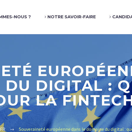
MMES-NOUS ?
NOTRE SAVOIR-FAIRE
CANDID
ETÉ EUROPÉEN
DU DIGITAL : 
OUR LA FINTECH
_FR
Souveraineté européenne dans le domaine du digital : quel