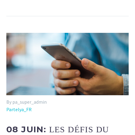
By pa_super_admin
Partelya_FR
08 JUIN:
LES DÉFIS DU