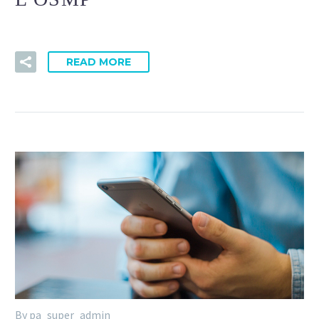
READ MORE
By pa_super_admin