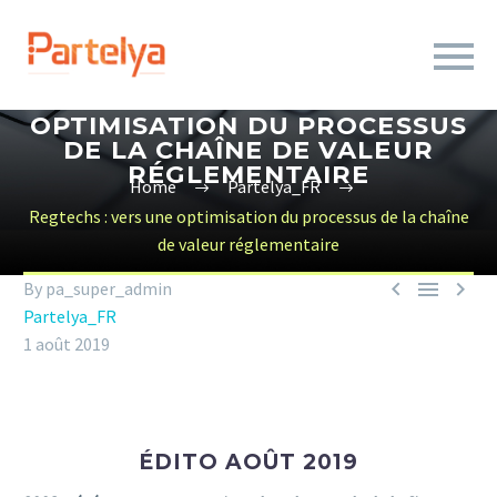
REGTECHS : VERS UNE
OPTIMISATION DU PROCESSUS
DE LA CHAÎNE DE VALEUR
RÉGLEMENTAIRE
Home
Partelya_FR
Regtechs : vers une optimisation du processus de la chaîne
de valeur réglementaire



By pa_super_admin
Partelya_FR
1 août 2019
ÉDITO AOÛT 2019