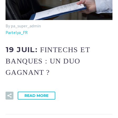
By pa_super_admin
Partelya_FR
19 JUIL:
FINTECHS ET
BANQUES : UN DUO
GAGNANT ?
READ MORE