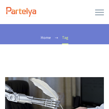
DSP2
Home
Tag