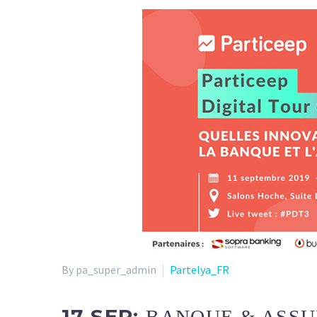
By pa_super_admin
Partelya_FR
17 SEP:
BANQUE & ASSU