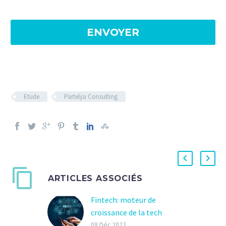
Etude
Partelya Consulting
ARTICLES ASSOCIÉS
Fintech: moteur de
croissance de la tech
française
08 Déc 2022