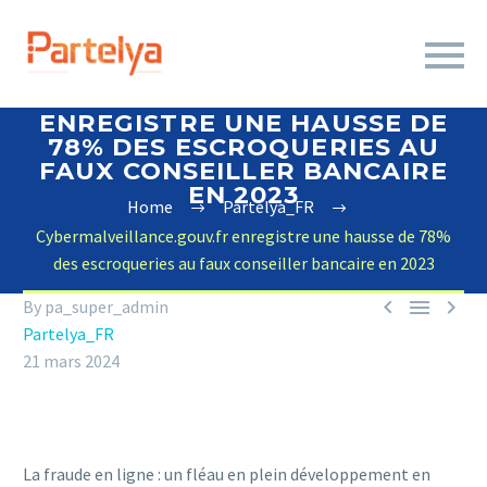
CYBERMALVEILLANCE.GOUV.FR
ENREGISTRE UNE HAUSSE DE
78% DES ESCROQUERIES AU
FAUX CONSEILLER BANCAIRE
EN 2023
Home
Partelya_FR
Cybermalveillance.gouv.fr enregistre une hausse de 78%
des escroqueries au faux conseiller bancaire en 2023



By pa_super_admin
Partelya_FR
21 mars 2024
La fraude en ligne : un fléau en plein développement en