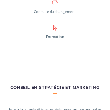


Conduite du changement


Formation
CONSEIL EN STRATÉGIE ET MARKETING
—
Face à la complexité des projets, nous proposons notre